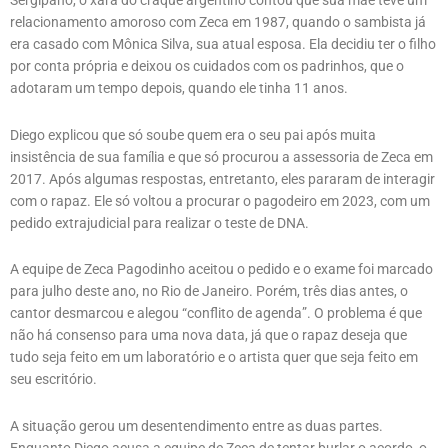
Sergipano, o xará do craque argentino contou que sua mãe teve um
relacionamento amoroso com Zeca em 1987, quando o sambista já
era casado com Mônica Silva, sua atual esposa. Ela decidiu ter o filho
por conta própria e deixou os cuidados com os padrinhos, que o
adotaram um tempo depois, quando ele tinha 11 anos.
Diego explicou que só soube quem era o seu pai após muita
insistência de sua família e que só procurou a assessoria de Zeca em
2017. Após algumas respostas, entretanto, eles pararam de interagir
com o rapaz. Ele só voltou a procurar o pagodeiro em 2023, com um
pedido extrajudicial para realizar o teste de DNA.
A equipe de Zeca Pagodinho aceitou o pedido e o exame foi marcado
para julho deste ano, no Rio de Janeiro. Porém, três dias antes, o
cantor desmarcou e alegou “conflito de agenda”. O problema é que
não há consenso para uma nova data, já que o rapaz deseja que
tudo seja feito em um laboratório e o artista quer que seja feito em
seu escritório.
A situação gerou um desentendimento entre as duas partes.
Enquanto Diego acusa a equipe de Zeca de tentar burlar o acordo, o