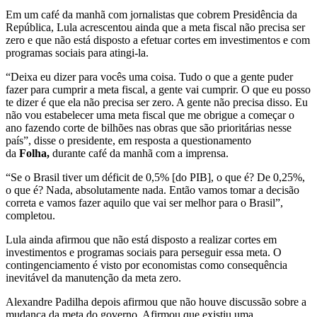
Em um café da manhã com jornalistas que cobrem Presidência da
República, Lula acrescentou ainda que a meta fiscal não precisa ser
zero e que não está disposto a efetuar cortes em investimentos e com
programas sociais para atingi-la.
“Deixa eu dizer para vocês uma coisa. Tudo o que a gente puder
fazer para cumprir a meta fiscal, a gente vai cumprir. O que eu posso
te dizer é que ela não precisa ser zero. A gente não precisa disso. Eu
não vou estabelecer uma meta fiscal que me obrigue a começar o
ano fazendo corte de bilhões nas obras que são prioritárias nesse
país”, disse o presidente, em resposta a questionamento
da
Folha,
durante café da manhã com a imprensa.
“Se o Brasil tiver um déficit de 0,5% [do PIB], o que é? De 0,25%,
o que é? Nada, absolutamente nada. Então vamos tomar a decisão
correta e vamos fazer aquilo que vai ser melhor para o Brasil”,
completou.
Lula ainda afirmou que não está disposto a realizar cortes em
investimentos e programas sociais para perseguir essa meta. O
contingenciamento é visto por economistas como consequência
inevitável da manutenção da meta zero.
Alexandre Padilha depois afirmou que não houve discussão sobre a
mudança da meta do governo. Afirmou que existiu uma