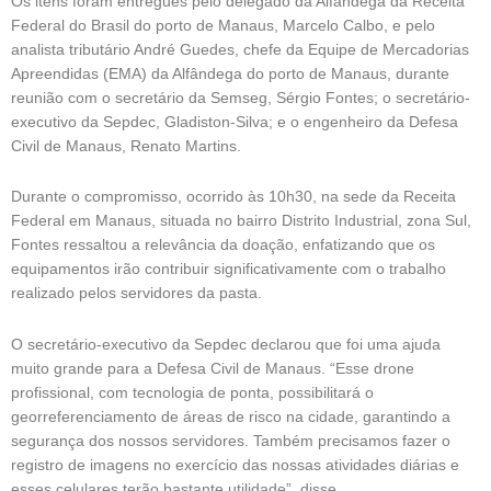
Os itens foram entregues pelo delegado da Alfândega da Receita
Federal do Brasil do porto de Manaus, Marcelo Calbo, e pelo
analista tributário André Guedes, chefe da Equipe de Mercadorias
Apreendidas (EMA) da Alfândega do porto de Manaus, durante
reunião com o secretário da Semseg, Sérgio Fontes; o secretário-
executivo da Sepdec, Gladiston-Silva; e o engenheiro da Defesa
Civil de Manaus, Renato Martins.
Durante o compromisso, ocorrido às 10h30, na sede da Receita
Federal em Manaus, situada no bairro Distrito Industrial, zona Sul,
Fontes ressaltou a relevância da doação, enfatizando que os
equipamentos irão contribuir significativamente com o trabalho
realizado pelos servidores da pasta.
O secretário-executivo da Sepdec declarou que foi uma ajuda
muito grande para a Defesa Civil de Manaus. “Esse drone
profissional, com tecnologia de ponta, possibilitará o
georreferenciamento de áreas de risco na cidade, garantindo a
segurança dos nossos servidores. Também precisamos fazer o
registro de imagens no exercício das nossas atividades diárias e
esses celulares terão bastante utilidade”, disse.