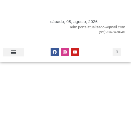
sábado, 08, agosto, 2026
adm.portalatualizado@gmail.com
(92)98474-9643
Especial Publicitário