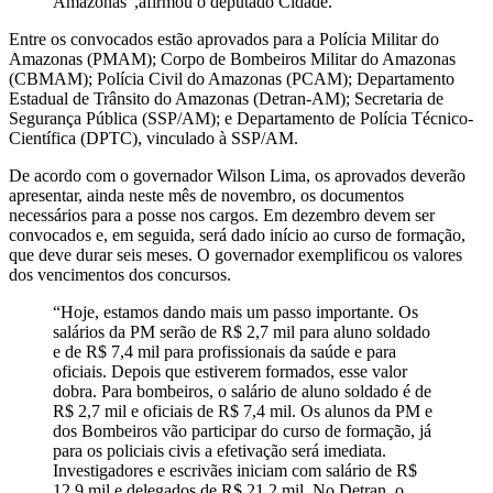
Amazonas”,afirmou o deputado Cidade.
Entre os convocados estão aprovados para a Polícia Militar do
Amazonas (PMAM); Corpo de Bombeiros Militar do Amazonas
(CBMAM); Polícia Civil do Amazonas (PCAM); Departamento
Estadual de Trânsito do Amazonas (Detran-AM); Secretaria de
Segurança Pública (SSP/AM); e Departamento de Polícia Técnico-
Científica (DPTC), vinculado à SSP/AM.
De acordo com o governador Wilson Lima, os aprovados deverão
apresentar, ainda neste mês de novembro, os documentos
necessários para a posse nos cargos. Em dezembro devem ser
convocados e, em seguida, será dado início ao curso de formação,
que deve durar seis meses. O governador exemplificou os valores
dos vencimentos dos concursos.
“Hoje, estamos dando mais um passo importante. Os
salários da PM serão de R$ 2,7 mil para aluno soldado
e de R$ 7,4 mil para profissionais da saúde e para
oficiais. Depois que estiverem formados, esse valor
dobra. Para bombeiros, o salário de aluno soldado é de
R$ 2,7 mil e oficiais de R$ 7,4 mil. Os alunos da PM e
dos Bombeiros vão participar do curso de formação, já
para os policiais civis a efetivação será imediata.
Investigadores e escrivães iniciam com salário de R$
12,9 mil e delegados de R$ 21,2 mil. No Detran, o