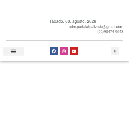
sábado, 08, agosto, 2026
adm.portalatualizado@gmail.com
(92)98474-9643
Especial Publicitário