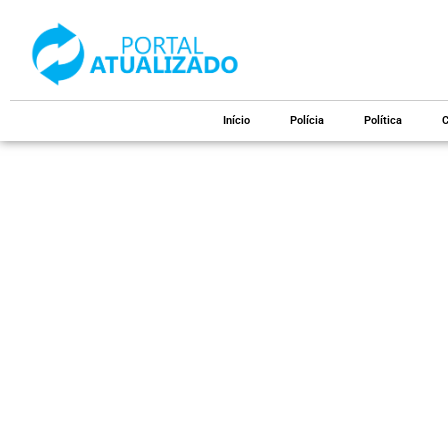
Início
Polícia
Política
C