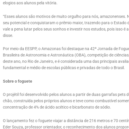
elogios aos alunos pela vitória.
“Esses alunos são motivos de muito orgulho para nós, amazonenses. 
seu potencial e conquistaram o prêmio maior, trazendo para o Estado
vale a pena lutar pelos seus sonhos e investir nos estudos, pois isso é
disse.
Por meio da EESPP, o Amazonas foi destaque na 42ª Jornada de Foguet
Brasileira de Astronomia e Astronáutica (OBA), competição de ciências
deste ano, no Rio de Janeiro, e é considerada uma das principais avali
fundamental e médio de escolas públicas e privadas de todo o Brasil.
Sobre o foguete
O projétil foi desenvolvido pelos alunos a partir de duas garrafas pets 
chão, construída pelos próprios alunos e teve como combustível somen
concentração de 4% de ácido acético e bicarbonato de sódio.
O lançamento fez o foguete viajar a distância de 216 metros e 70 cent
Eder Souza, professor orientador, o reconhecimento dos alunos propor