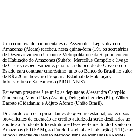
Uma comitiva de parlamentares da Assembleia Legislativa do
Amazonas (Aleam) recebeu, nesta quinta-feira (19), os secretários
de Desenvolvimento Urbano e Metropolitano e da Superintendência
de Habitação do Amazonas (Suhab), Marcellus Campêlo e Jivago
de Castro, respectivamente, para tratar do pedido do Governo do
Estado para contratar empréstimo junto ao Banco do Brasil no valor
de R$ 220 milhões, no Programa Estadual de Habitação,
Infraestrutura e Saneamento (PROHABIS).
Estiveram presentes à reunião as deputadas Alessandra Campêlo
(Podemos), Mayra Dias (Avante), Delegado Péricles (PL), Wilker
Barreto (Cidadania) e Adjuto Afonso (União Brasil).
De acordo com os representantes do governo estadual, os recursos
provenientes da operação de crédito autorizada serão destinados ao
aporte ao Fundo de Infraestrutura e Desenvolvimento do Estado do
Amazonas (FIDEAM), ao Fundo Estadual de Habitação (FEH) e ao
Fundo Especial da Região Metropolitana de Manaus (FERMM).