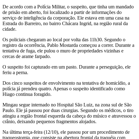
De acordo com a Polícia Militar, o suspeito, que tinha um mandado
de prisão em aberto, foi localizado a partir de informações do
serviço de inteligência da corporação. Ele estava em uma casa na
Estrada do Barreiro, no bairro Chácara Ingrid, na região rural da
cidade.
Os policiais chegaram ao local por volta das 11h30. Segundo o
registro da ocorrência, Pablo Mostarda começou a correr. Durante a
tentativa de fuga, ele pulou o muro de propriedades vizinhas e
cercas de arame farpado.
O suspeito foi capturado em um pasto. Durante a perseguição, ele
feriu a perna.
Dos cinco suspeitos de envolvimento na tentativa de homicídio, a
polícia já prendeu quatro. Apenas o suspeito identificado como
Hiago continua foragido.
Mingau segue internado no Hospital São Luiz, na zona sul de São
Paulo. Ele já passou por duas cirurgias. Segundo os médicos, o tiro
atingiu a região frontal esquerda da cabeça do músico e atravessou o
crânio, deixando pequenos fragmentos alojados.
Na última terça-feira (12/10), ele passou por um procedimento de
traqueostomia, que consiste na abertura frontal da traquéia com