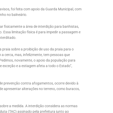
visos, foi feita com apoio da Guarda Municipal, com
anho no balneário.
ar fisicamente a área de interdição para banhistas,
. Essa limitação física é para impedir a passagem e
nterditado.
praia sobre a proibição de uso da praia para o
m a cerca, mas, infelizmente, tem pessoas que
s. Pedimos, novamente, o apoio da população para
de exceção e a estiagem afeta a todo o Estado”,
 de prevenção contra afogamentos, ocorre devido à
pode apresentar alterações no terreno, como buracos,
, sobre a medida. A interdição considera as normas
uta (TAC) assinado pela prefeitura junto ao