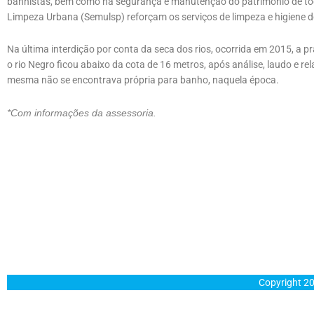
banhistas, bem como na segurança e manutenção do patrimônio de tod
Limpeza Urbana (Semulsp) reforçam os serviços de limpeza e higiene d
Na última interdição por conta da seca dos rios, ocorrida em 2015, a p
o rio Negro ficou abaixo da cota de 16 metros, após análise, laudo e 
mesma não se encontrava própria para banho, naquela época.
*Com informações da assessoria.
Copyright 20