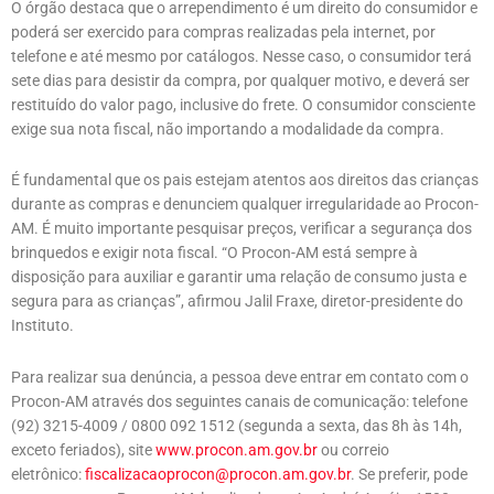
O órgão destaca que o arrependimento é um direito do consumidor e
poderá ser exercido para compras realizadas pela internet, por
telefone e até mesmo por catálogos. Nesse caso, o consumidor terá
sete dias para desistir da compra, por qualquer motivo, e deverá ser
restituído do valor pago, inclusive do frete. O consumidor consciente
exige sua nota fiscal, não importando a modalidade da compra.
É fundamental que os pais estejam atentos aos direitos das crianças
durante as compras e denunciem qualquer irregularidade ao Procon-
AM. É muito importante pesquisar preços, verificar a segurança dos
brinquedos e exigir nota fiscal. “O Procon-AM está sempre à
disposição para auxiliar e garantir uma relação de consumo justa e
segura para as crianças”, afirmou Jalil Fraxe, diretor-presidente do
Instituto.
Para realizar sua denúncia, a pessoa deve entrar em contato com o
Procon-AM através dos seguintes canais de comunicação: telefone
(92) 3215-4009 / 0800 092 1512 (segunda a sexta, das 8h às 14h,
exceto feriados), site
www.procon.am.gov.br
ou correio
eletrônico:
fiscalizacaoprocon@procon.am.gov.br
. Se preferir, pode