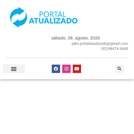
sábado, 08, agosto, 2026
adm.portalatualizado@gmail.com
(92)98474-9643
Especial Publicitário