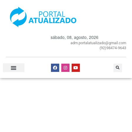
sábado, 08, agosto, 2026
adm.portalatualizado@gmail.com
(92)98474-9643
Especial Publicitário