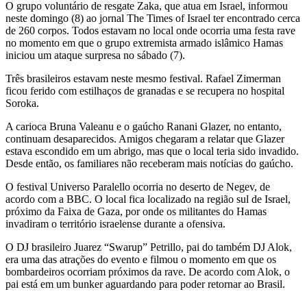
O grupo voluntário de resgate Zaka, que atua em Israel, informou
neste domingo (8) ao jornal The Times of Israel ter encontrado cerca
de 260 corpos. Todos estavam no local onde ocorria uma festa rave
no momento em que o grupo extremista armado islâmico Hamas
iniciou um ataque surpresa no sábado (7).
Três brasileiros estavam neste mesmo festival. Rafael Zimerman
ficou ferido com estilhaços de granadas e se recupera no hospital
Soroka.
A carioca Bruna Valeanu e o gaúcho Ranani Glazer, no entanto,
continuam desaparecidos. Amigos chegaram a relatar que Glazer
estava escondido em um abrigo, mas que o local teria sido invadido.
Desde então, os familiares não receberam mais notícias do gaúcho.
O festival Universo Paralello ocorria no deserto de Negev, de
acordo com a BBC. O local fica localizado na região sul de Israel,
próximo da Faixa de Gaza, por onde os militantes do Hamas
invadiram o território israelense durante a ofensiva.
O DJ brasileiro Juarez “Swarup” Petrillo, pai do também DJ Alok,
era uma das atrações do evento e filmou o momento em que os
bombardeiros ocorriam próximos da rave. De acordo com Alok, o
pai está em um bunker aguardando para poder retornar ao Brasil.