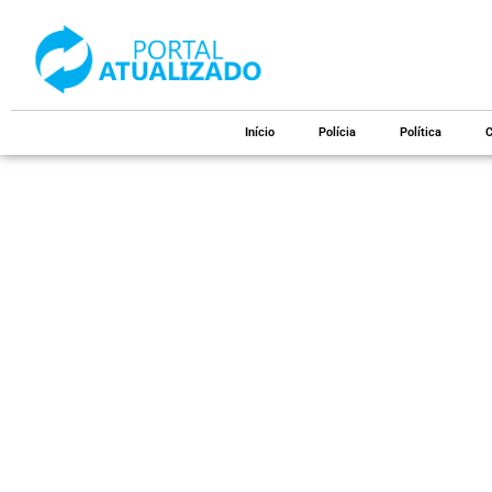
Início
Polícia
Política
C