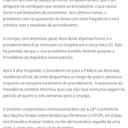
Lula tem artrose na cabeça do fêmur do quadril direito, que é um
desgaste na cartilagem que reveste as articulações, o que causa
dores e até limitações de movimento. Nos últimos meses, o
presidente vem se queixando de dores com mais frequência e está
otimista com o resultado do procedimento.
A cirurgia, com anestesia geral, deve durar algumas horas, e o
presidente deve ficar internado no hospital até a terça-feira (3). Não
há previsão de que o vice-presidente Geraldo Alckmin assuma a
Presidência da República nesse período.
Após a alta hospitalar, o presidente vai para o Palácio da Alvorada,
residência oficial, de onde despachará ao longo de quatro semanas,
enquanto se recupera totalmente do procedimento. A assessoria da
Presidência também informou que Lula não fará nenhuma viagem no
período de quatro a seis semanas após a cirurgia.
O próximo compromisso internacional deve ser a 28ª Conferência
das Nações Unidas sobre Mudanças Climáticas (COP28), em Dubai,
nos Emirados Árabes Unidos, no fim de novembro, seguida de uma
visita à Alemanha, em 4 e 5 de dezembro.