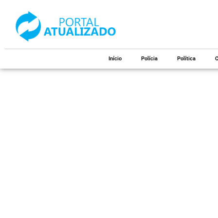
Início
Polícia
Política
C